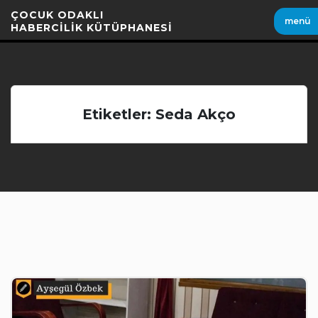
İçeriği
ÇOCUK ODAKLI
menü
Geç
HABERCİLİK KÜTÜPHANESİ
Etiketler: Seda Akço